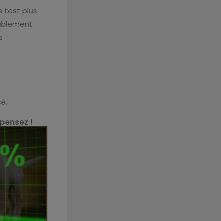
s test plus
bablement
s
sé.
 pensez !