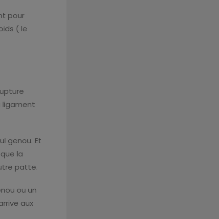
nt pour
ids ( le
rupture
u ligament
l genou. Et
 que la
utre patte.
enou ou un
rrive aux