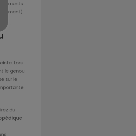
s ligaments
forcément)
u
einte. Lors
nt le genou
e sur le
s importante
irez du
opédique
ans