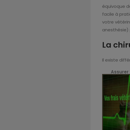
équivoque de 
facile à prat
votre vétérin
anesthésie) p
La chir
Il existe dif
Assurer 