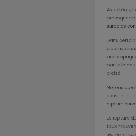
Avec l’âge, 
provoquer la 
surpoids con
Dans certains
cicatrisation
accompagné
partielle pe
croisé.
Notons que l
souvent liga
rupture surve
Le rupture d
faux mouveme
jeunes chiots