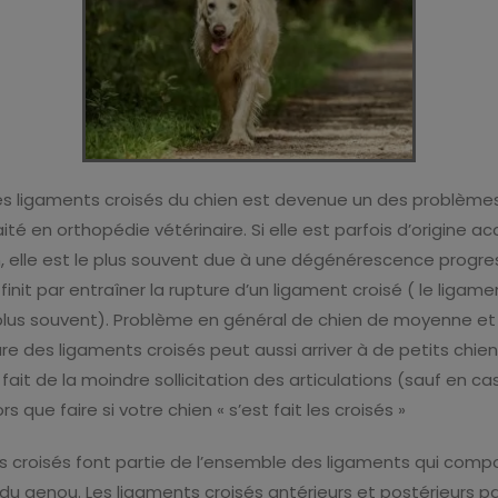
es ligaments croisés du chien est devenue un des problèmes
ité en orthopédie vétérinaire. Si elle est parfois d’origine ac
n, elle est le plus souvent due à une dégénérescence progre
finit par entraîner la rupture d’un ligament croisé ( le ligame
 plus souvent). Problème en général de chien de moyenne e
ure des ligaments croisés peut aussi arriver à de petits chien
ait de la moindre sollicitation des articulations (sauf en ca
rs que faire si votre chien « s’est fait les croisés »
s croisés font partie de l’ensemble des ligaments qui com
n du genou. Les ligaments croisés antérieurs et postérieurs p