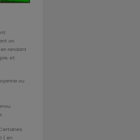
ent
ment on
a en rendant
pie, et
 moyenne ou
enou.
e.
 Certaines
O ( en