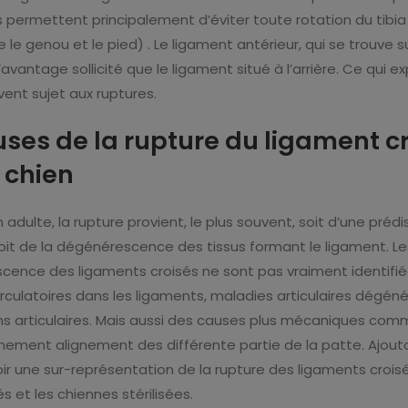
 Ils permettent principalement d’éviter toute rotation du tibi
 le genou et le pied) . Le ligament antérieur, qui se trouve s
avantage sollicité que le ligament situé à l’arrière. Ce qui exp
vent sujet aux ruptures.
uses de la rupture du ligament c
 chien
 adulte, la rupture provient, le plus souvent, soit d’une prédi
oit de la dégénérescence des tissus formant le ligament. L
cence des ligaments croisés ne sont pas vraiment identifié
rculatoires dans les ligaments, maladies articulaires dégéné
s articulaires. Mais aussi des causes plus mécaniques com
nement alignement des différente partie de la patte. Ajouto
ir une sur-représentation de la rupture des ligaments crois
s et les chiennes stérilisées.