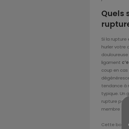
Quels 
rupture
Si la rupture
hurler votre
douloureuse p
ligament
c’
coup en cas
dégénérescen
tendance à r
typique. Un 
rupture part
membre conce
Cette boiter