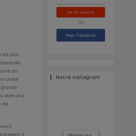
Je m'inscris
- OU -
Avec Facebook
 les plus
cidentelle
ssive du
Notre Instagram
nt croisé
t grande
s. Mais plus
s de
posent
articipent à
Afficher plus...