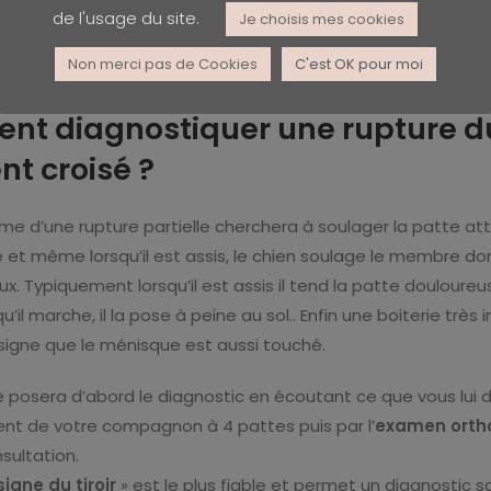
gamentaires. La boiterie peut tout à fait disparaître.. Mais le
de l'usage du site.
Je choisis mes cookies
ce genre de lésions peuvent rompre à nouveau ( mais pas 
Non merci pas de Cookies
C'est OK pour moi
pact violent. La boiterie sera alors plus marquée.
t diagnostiquer une rupture d
nt croisé ?
ime d’une rupture partielle cherchera à soulager la patte att
 et même lorsqu’il est assis, le chien soulage le membre do
x. Typiquement lorsqu’il est assis il tend la patte douloureus
qu’il marche, il la pose à peine au sol.. Enfin une boiterie trè
 signe que le ménisque est aussi touché.
re posera d’abord le diagnostic en écoutant ce que vous lui d
t de votre compagnon à 4 pattes puis par l’
examen orth
nsultation.
signe du tiroir
» est le plus fiable et permet un diagnostic s