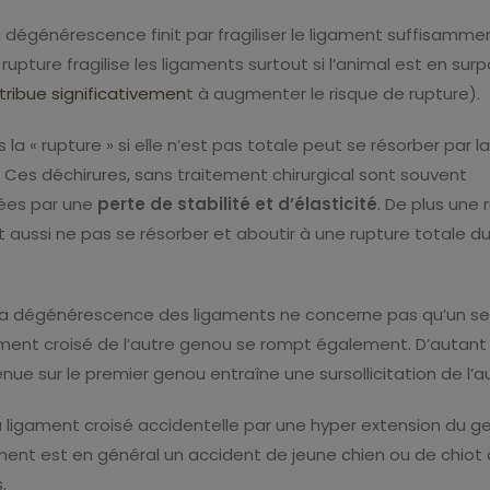
la dégénérescence finit par fragiliser le ligament suffisamme
rupture fragilise les ligaments surtout si l’animal est en surpo
tribue significativemen
t à augmenter le risque de rupture).
 la « rupture » si elle n’est pas totale peut se résorber par la
. Ces déchirures, sans traitement chirurgical sont souvent
es par une
perte de stabilité et d’élasticité
. De plus une 
ut aussi ne pas se résorber et aboutir à une rupture totale d
a dégénérescence des ligaments ne concerne pas qu’un seu
ment croisé de l’autre genou se rompt également. D’autant
nue sur le premier genou entraîne une sursollicitation de l’a
u ligament croisé accidentelle par une hyper extension du g
nt est en général un accident de jeune chien ou de chiot a
.