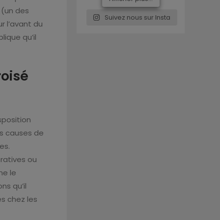
a (un des
Suivez nous sur Insta
ur l’avant du
lique qu’il
roisé
sposition
es causes de
es.
ratives ou
me le
ns qu’il
és chez les