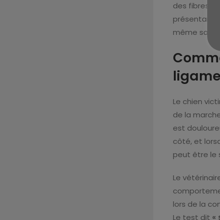
des fibres li
présentant 
même sans im
Commen
ligame
Le chien vict
de la marche
est douloureu
côté, et lors
peut être le
Le vétérinai
comportemen
lors de la co
Le test dit
« 