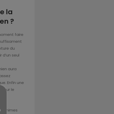
e la
ien ?
 moment faire
 suffisament
pture du
r d’un seul
hien aura
 assez
ue. Enfin une
e sur le
s
s minimes