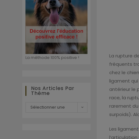
La rupture d
La méthode 100% positive !
fréquents tra
chez le chie
ligament qui 
Nos Articles Par
antérieur le
Thème
race, la rupt
rarement du f
Sélectionner une
surpoids). Alo
catégorie
Les ligament
l’articulatio