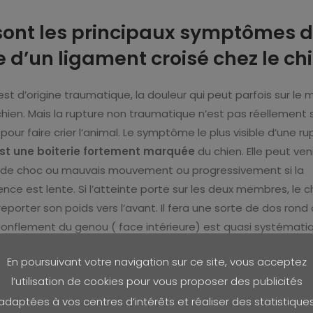
sont les principaux symptômes d
 d’un ligament croisé chez le ch
 est d’origine traumatique, la douleur qui peut parfois sur le
 chien. Mais la rupture non traumatique n’est pas réellement
our faire crier l’animal. Le symptôme le plus visible d’une ru
est une boiterie fortement marquée
du chien. Elle peut veni
 de choc ou mauvais mouvement ou progressivement si la
ce est lente. Si l’atteinte porte sur les deux membres, le c
eporter son poids vers l’avant. Il fera une sorte de dos rond
gonflement du genou ( face intérieure) est quasi systématiq
ielle unilatérale peut entrainer une perte de masse musculair
En poursuivant votre navigation sur ce site, vous acceptez
rné qui est moins sollicité.
l’utilisation de cookies pour vous proposer des publicités
adaptées à vos centres d’intérêts et réaliser des statistique
ie peut cesser au bout de quelques jours en cas de rupture