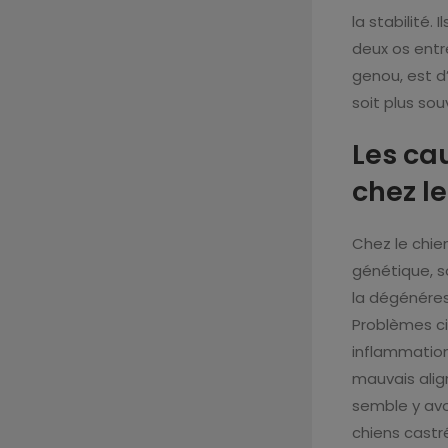
la stabilité.
deux os entre
genou, est d’
soit plus sou
Les ca
chez le
Chez le chien
génétique, s
la dégénéres
Problèmes ci
inflammation
mauvais alig
semble y avo
chiens castré