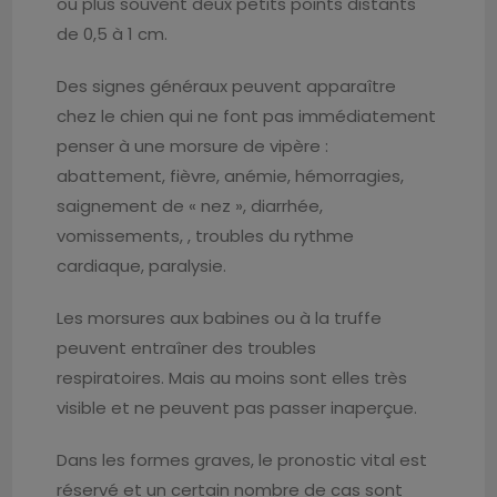
ou plus souvent deux petits points distants
de 0,5 à 1 cm.
Des signes généraux peuvent apparaître
chez le chien qui ne font pas immédiatement
penser à une morsure de vipère :
abattement, fièvre, anémie, hémorragies,
saignement de « nez », diarrhée,
vomissements, , troubles du rythme
cardiaque, paralysie.
Les morsures aux babines ou à la truffe
peuvent entraîner des troubles
respiratoires. Mais au moins sont elles très
visible et ne peuvent pas passer inaperçue.
Dans les formes graves, le pronostic vital est
réservé et un certain nombre de cas sont