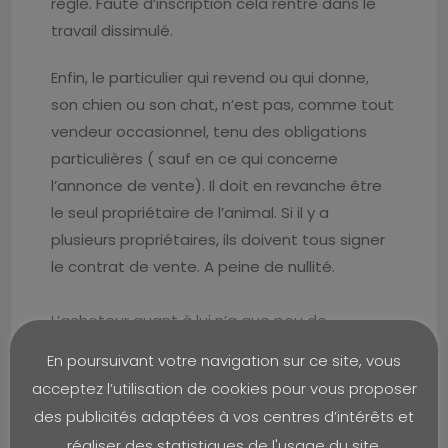
règle. Faute d’inscription cela rentre dans le
travail dissimulé.
Enfin, le particulier qui revend ou qui donne,
son chien ou son chat, n’est pas, comme tout
vendeur occasionnel, tenu des obligations
particulières ( sauf en ce qui concerne
l’annonce de vente). Il doit en revanche être
le seul propriétaire de l’animal. Si il y a
plusieurs propriétaires, ils doivent tous signer
le contrat de vente. A peine de nullité.
L’acheteur quant à lui n’a que peu de
contraintes. Il doit juste être âge de plus de 16
En poursuivant votre navigation sur ce site, vous
ans et ne pas être sous tutelle ou sous
acceptez l’utilisation de cookies pour vous proposer
curatelle renforcée.
Sauf si il s’agit d’un chien
des publicités adaptées à vos centres d’intérêts et
dit «catégorisé »
car dès lors l’acheteur doit
réaliser des statistiques de l'usage du site.