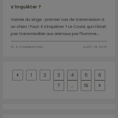
s’inquiéter ?
Variole du singe : premier cas de transmission à
un chien ! Faut-il s'inquiéter ? Le Covid, qui n'était
pas transmissible aux animaux par l'homme.…
0 COMMENTAIRE
AOÛT 18, 2022
1
2
3
4
5
6
7
…
16