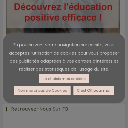
En poursuivant votre navigation sur ce site, vous
La méthode 100 % positive !
acceptez l’utilisation de cookies pour vous proposer
des publicités adaptées à vos centres d’intérêts et
Pour Rester Informé
réaliser des statistiques de l'usage du site.
Je choisis mes cookies
Abonnez-vous aux notifications
Non merci pas de Cookies
C'est OK pour moi
Retrouvez-Nous Sur FB