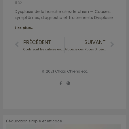
11:32
Dysplasie de la hanche chez le chien — Causes,
symptômes, diagnostic et traitements Dysplasie
Lire plus»
PRÉCÉDENT
SUIVANT
Quels sont les critères examinés lors d’une diagnose ?
Alopécie des Robes Diluées : une maladie évitable !
© 2021 Chats Chiens etc.
L'éducation simple et efficace