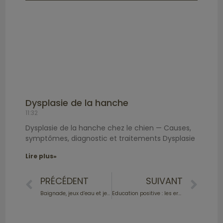
Dysplasie de la hanche
11:32
Dysplasie de la hanche chez le chien — Causes,
symptômes, diagnostic et traitements Dysplasie
Lire plus»
PRÉCÉDENT
SUIVANT
Baignade, jeux d’eau et jeux de plage : soyez prudents !
Education positive : les erreurs que vous risquez de faire sans le savoir.