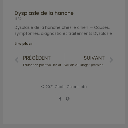
Dysplasie de la hanche
11:32
Dysplasie de la hanche chez le chien — Causes,
symptômes, diagnostic et traitements Dysplasie
Lire plus»
PRÉCÉDENT
SUIVANT
Education positive : les erreurs que vous risquez de faire sans le savoir.
Variole du singe : premier cas de transmission à un chien ! Faut-il s’inquiéter ?
© 2021 Chats Chiens etc.