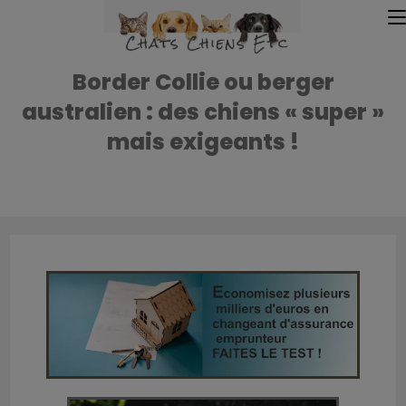
Border Collie ou berger
australien : des chiens « super »
mais exigeants !
Accueil
»
Accueil
»
Border Collie ou berger australien : des chiens «