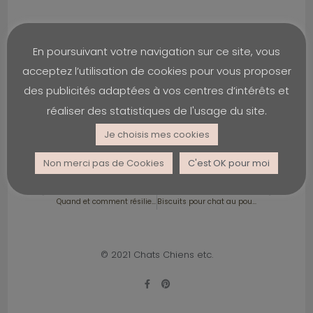
En poursuivant votre navigation sur ce site, vous
acceptez l’utilisation de cookies pour vous proposer
Dysplasie de la hanche
11:32
des publicités adaptées à vos centres d’intérêts et
Dysplasie de la hanche chez le chien — Causes,
réaliser des statistiques de l'usage du site.
symptômes, diagnostic et traitements Dysplasie
Je choisis mes cookies
Lire plus»
Non merci pas de Cookies
C'est OK pour moi
PRÉCÉDENT
SUIVANT
Quand et comment résilier une mutuelle vétérinaire ?
Biscuits pour chat au poulet sans gluten
© 2021 Chats Chiens etc.