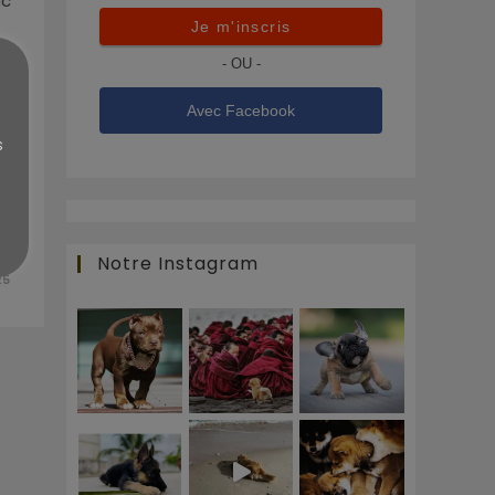
ac
Je m'inscris
- OU -
Avec Facebook
s
Notre Instagram
25