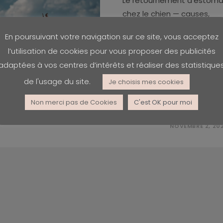
Le retournement d’estom
chez le chien — causes,
traitement, conséquences
En poursuivant votre navigation sur ce site, vous acceptez
Retournement d’estomac
l’utilisation de cookies pour vous proposer des publicités
chez le chien (GDV) :
adaptées à vos centres d’intérêts et réaliser des statistique
attention danger Le
syndrome de dilatation-
de l'usage du site.
Je choisis mes cookies
torsion de l’estomac…
Non merci pas de Cookies
C'est OK pour moi
0 COMMENTAIRE
NOVEMBRE 2, 20