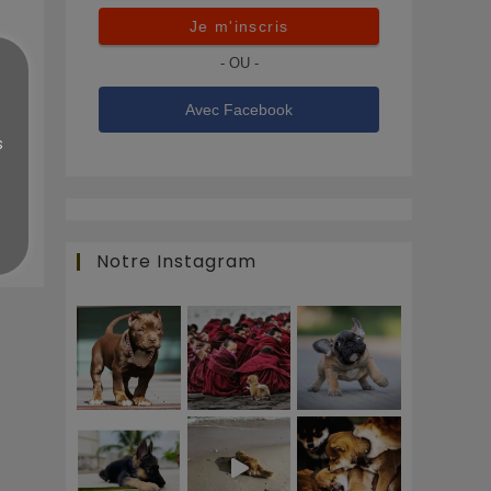
Je m'inscris
- OU -
f,
Avec Facebook
,
s
…
21
Notre Instagram