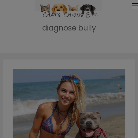
diagnose bully
Accueil
»
diagnose bully